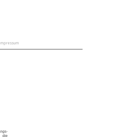
impressum
An/Abmelden
angs-
 die