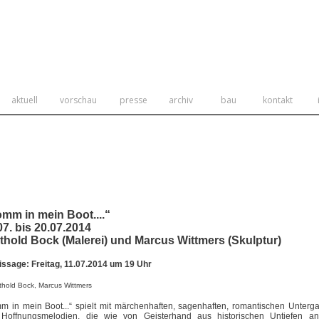
aktuell
vorschau
presse
archiv
bau
kontakt
mm in mein Boot....“
07. bis 20.07.2014
thold Bock (Malerei) und Marcus Wittmers (Skulptur)
issage: Freitag, 11.07.2014 um 19 Uhr
thold Bock, Marcus Wittmers
m in mein Boot...“ spielt mit märchenhaften, sagenhaften, romantischen Unterg
Hoffnungsmelodien, die wie von Geisterhand aus historischen Untiefen an