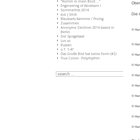
"Komm in mein Boot...."
Ober
Engineering of Abraham I
Sommerhits 2014
Die 
aus | blick
Blaubarts Kammer / Prolog
Zusammen
Anonyme Zeichner 2014 based in
© Har
Berlin
Der Spiegelsaal
Lux us
© Har
Russen
o.T. 1-47
Das Große Bild hat keine Form (#2)
© Har
True Colors - Polyrhythm
© Har
© Har
© Har
© Har
© Har
© Har
© Har