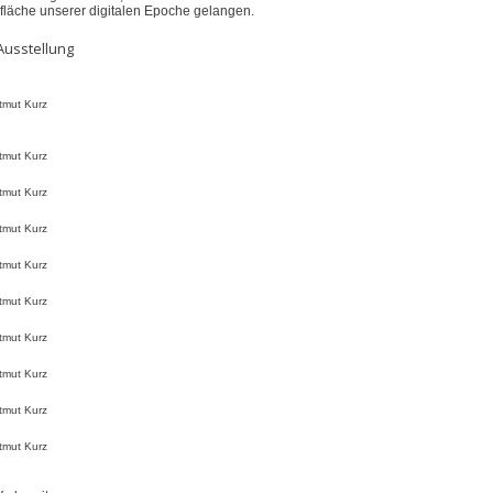
fläche unserer digitalen Epoche gelangen.
Ausstellung
tmut Kurz
tmut Kurz
tmut Kurz
tmut Kurz
tmut Kurz
tmut Kurz
tmut Kurz
tmut Kurz
tmut Kurz
tmut Kurz