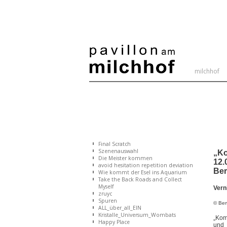
milchhof
Heute 493 / Gestern 243 / Woche 1136 / Monat
1716 / : 232701
Final Scratch
Szenenauswahl
„Ko
Die Meister kommen
12.
avoid hesitation repetition deviation
Ber
Wie kommt der Esel ins Aquarium
Take the Back Roads and Collect
Myself
Vern
zruyc
Spuren
© Ber
ALL_über_all_EIN
Kristalle_Universum_Wombats
„Kom
Happy Place
und 