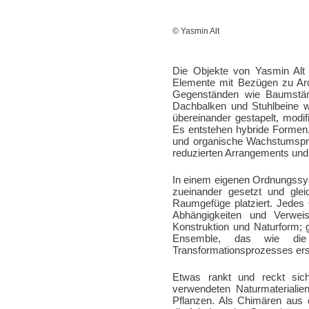
© Yasmin Alt
Die Objekte von Yasmin Alt i
Elemente mit Bezügen zu Arch
Gegenständen wie Baumstämm
Dachbalken und Stuhlbeine w
übereinander gestapelt, modif
Es entstehen hybride Formen
und organische Wachstumspro
reduzierten Arrangements und 
In einem eigenen Ordnungssys
zueinander gesetzt und gle
Raumgefüge platziert. Jedes 
Abhängigkeiten und Verwei
Konstruktion und Naturform; 
Ensemble, das wie die 
Transformationsprozesses ers
Etwas rankt und reckt sic
verwendeten Naturmaterialien
Pflanzen. Als Chimären aus o