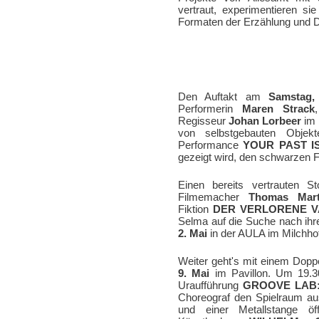
vertraut, experimentieren 
Formaten der Erzählung und D
Den Auftakt am
Samstag,
Performerin
Maren Strack
Regisseur
Johan Lorbeer
im 
von selbstgebauten Objek
Performance
YOUR PAST I
gezeigt wird, den schwarzen Fa
Einen bereits vertrauten S
Filmemacher
Thomas Mart
Fiktion
DER VERLORENE V
Selma auf die Suche nach ihr
2. Mai
in der AULA im Milchho
Weiter geht's mit einem Dop
9. Mai
im Pavillon. Um 19.3
Uraufführung
GROOVE LAB:
Choreograf den Spielraum aus
und einer Metallstange öf