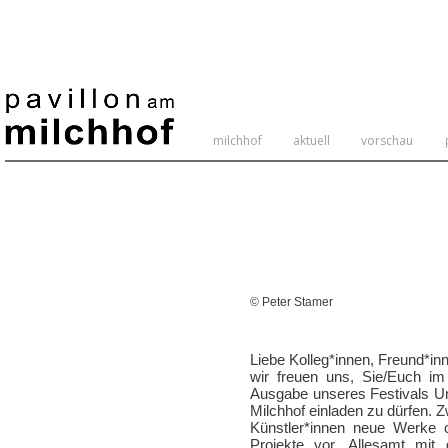
milchhof
aktuell
vorschau
Heute 154 / Gestern 645 / Woche 3279 / Monat
3859 / : 234844
© Peter Stamer
Liebe Kolleg*innen, Freund*i
wir freuen uns, Sie/Euch im 
Ausgabe unseres Festivals Un
Milchhof einladen zu dürfen. Z
Künstler*innen neue Werke od
Projekte vor. Allesamt mit 